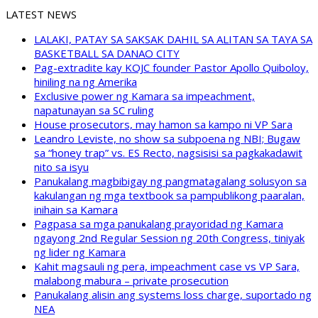
LATEST NEWS
LALAKI, PATAY SA SAKSAK DAHIL SA ALITAN SA TAYA SA
BASKETBALL SA DANAO CITY
Pag-extradite kay KOJC founder Pastor Apollo Quiboloy,
hiniling na ng Amerika
Exclusive power ng Kamara sa impeachment,
napatunayan sa SC ruling
House prosecutors, may hamon sa kampo ni VP Sara
Leandro Leviste, no show sa subpoena ng NBI; Bugaw
sa “honey trap” vs. ES Recto, nagsisisi sa pagkakadawit
nito sa isyu
Panukalang magbibigay ng pangmatagalang solusyon sa
kakulangan ng mga textbook sa pampublikong paaralan,
inihain sa Kamara
Pagpasa sa mga panukalang prayoridad ng Kamara
ngayong 2nd Regular Session ng 20th Congress, tiniyak
ng lider ng Kamara
Kahit magsauli ng pera, impeachment case vs VP Sara,
malabong mabura – private prosecution
Panukalang alisin ang systems loss charge, suportado ng
NEA