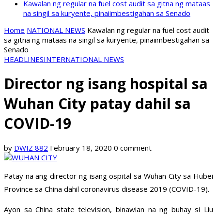
Kawalan ng regular na fuel cost audit sa gitna ng mataas
na singil sa kuryente, pinaiimbestigahan sa Senado
Home
NATIONAL NEWS
Kawalan ng regular na fuel cost audit
sa gitna ng mataas na singil sa kuryente, pinaiimbestigahan sa
Senado
HEADLINES
INTERNATIONAL NEWS
Director ng isang hospital sa
Wuhan City patay dahil sa
COVID-19
by
DWIZ 882
February 18, 2020
0 comment
Patay na ang director ng isang ospital sa Wuhan City sa Hubei
Province sa China dahil coronavirus disease 2019 (COVID-19).
Ayon sa China state television, binawian na ng buhay si Liu