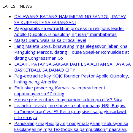
LATEST NEWS
DALAWANG BATANG NAMIMITAS NG SANTOL, PATAY
SA KURYENTE SA SARANGANI
Pagpapabilis sa extradition process ni religious leader
Apollo Quiboloy, isinusulong ng isang mambabatas
Magat Dam, wala na sa critical level
Ilang Maleta Boys, binawi ang mga alegasyon laban kina
Pangulong Marcos, dating House Speaker Romualdez at
dating Congressman Co
LALAKI, PATAY SA SAKSAK DAHIL SA ALITAN SA TAYA SA
BASKETBALL SA DANAO CITY
Pag-extradite kay KOJC founder Pastor Apollo Quiboloy,
hiniling na ng Amerika
Exclusive power ng Kamara sa impeachment,
napatunayan sa SC ruling
House prosecutors, may hamon sa kampo ni VP Sara
Leandro Leviste, no show sa subpoena ng NBI; Bugaw
sa “honey trap” vs. ES Recto, nagsisisi sa pagkakadawit
nito sa isyu
Panukalang magbibigay ng pangmatagalang solusyon sa
kakulangan ng mga textbook sa pampublikong paaralan,