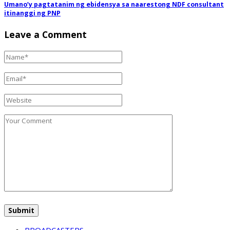
Umano’y pagtatanim ng ebidensya sa naarestong NDF consultant
itinanggi ng PNP
Leave a Comment
BROADCASTERS