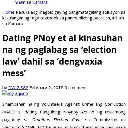
inihain sa Kamara
Home
Panukalang magbibigay ng pangmatagalang solusyon sa
kakulangan ng mga textbook sa pampublikong paaralan, inihain
sa Kamara
Dating PNoy et al kinasuhan
na ng paglabag sa ‘election
law’ dahil sa ‘dengvaxia
mess’
by
DWIZ 882
February 2, 2018
0 comment
Sinampahan na ng Volunteers Against Crime ang Corruption
(VACC) si dating Pangulong Noynoy Aquino ng reklamong
paglabag sa
Omnibus Election Code
sa Commission on
Elections (COMELEC) kaugnay ng kontrobersyal na dengvaxia