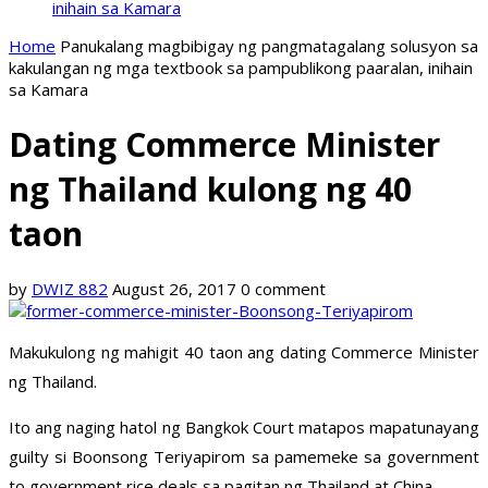
inihain sa Kamara
Home
Panukalang magbibigay ng pangmatagalang solusyon sa
kakulangan ng mga textbook sa pampublikong paaralan, inihain
sa Kamara
Dating Commerce Minister
ng Thailand kulong ng 40
taon
by
DWIZ 882
August 26, 2017
0 comment
Makukulong ng mahigit 40 taon ang dating Commerce Minister
ng Thailand.
Ito ang naging hatol ng Bangkok Court matapos mapatunayang
guilty si Boonsong Teriyapirom sa pamemeke sa government
to government rice deals sa pagitan ng Thailand at China.