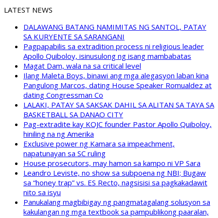
LATEST NEWS
DALAWANG BATANG NAMIMITAS NG SANTOL, PATAY
SA KURYENTE SA SARANGANI
Pagpapabilis sa extradition process ni religious leader
Apollo Quiboloy, isinusulong ng isang mambabatas
Magat Dam, wala na sa critical level
Ilang Maleta Boys, binawi ang mga alegasyon laban kina
Pangulong Marcos, dating House Speaker Romualdez at
dating Congressman Co
LALAKI, PATAY SA SAKSAK DAHIL SA ALITAN SA TAYA SA
BASKETBALL SA DANAO CITY
Pag-extradite kay KOJC founder Pastor Apollo Quiboloy,
hiniling na ng Amerika
Exclusive power ng Kamara sa impeachment,
napatunayan sa SC ruling
House prosecutors, may hamon sa kampo ni VP Sara
Leandro Leviste, no show sa subpoena ng NBI; Bugaw
sa “honey trap” vs. ES Recto, nagsisisi sa pagkakadawit
nito sa isyu
Panukalang magbibigay ng pangmatagalang solusyon sa
kakulangan ng mga textbook sa pampublikong paaralan,