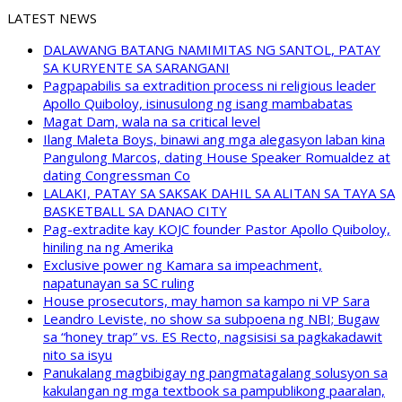
LATEST NEWS
DALAWANG BATANG NAMIMITAS NG SANTOL, PATAY
SA KURYENTE SA SARANGANI
Pagpapabilis sa extradition process ni religious leader
Apollo Quiboloy, isinusulong ng isang mambabatas
Magat Dam, wala na sa critical level
Ilang Maleta Boys, binawi ang mga alegasyon laban kina
Pangulong Marcos, dating House Speaker Romualdez at
dating Congressman Co
LALAKI, PATAY SA SAKSAK DAHIL SA ALITAN SA TAYA SA
BASKETBALL SA DANAO CITY
Pag-extradite kay KOJC founder Pastor Apollo Quiboloy,
hiniling na ng Amerika
Exclusive power ng Kamara sa impeachment,
napatunayan sa SC ruling
House prosecutors, may hamon sa kampo ni VP Sara
Leandro Leviste, no show sa subpoena ng NBI; Bugaw
sa “honey trap” vs. ES Recto, nagsisisi sa pagkakadawit
nito sa isyu
Panukalang magbibigay ng pangmatagalang solusyon sa
kakulangan ng mga textbook sa pampublikong paaralan,