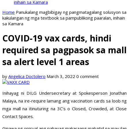
inihain sa Kamara
Home
Panukalang magbibigay ng pangmatagalang solusyon sa
kakulangan ng mga textbook sa pampublikong paaralan, inihain
sa Kamara
COVID-19 vax cards, hindi
required sa pagpasok sa mall
sa alert level 1 areas
by
Angelica Doctolero
March 3, 2022
0 comment
Inihayag ni DILG Undersecretary at Spokesperson Jonathan
Malaya, na ire-require lamang ang vaccination cards sa loob ng
mga mall na itinuturing na 3C’s o Closed, Crowded, at Close
Contact Spaces.
Ginawa ng opisyal ang pahayag makaraang mabatid na may ilan