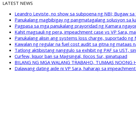
LATEST NEWS
Leandro Leviste, no show sa subpoena ng NBI; Bugaw sa “h
Panukalang magbibigay ng pangmatagalang solusyon sa ka
Pagpasa sa mga panukalang prayoridad ng Kamara ngayong
Kahit magsauli ng pera, impeachment case vs VP Sara, ma
Panukalang alisin ang systems loss charge, suportado ng
Kawalan ng regular na fuel cost audit sa gitna ng mataas n
Tatlong aktibistang nanggulo sa exhibit ng PAF sa UST, s
Curfew, liquor ban sa Magsingal, Ilocos Sur, ipinatupad
BILANG NG MGA WALANG TRABAHO, TUMAAS NOONG 
Dalawang dating aide ni VP Sara, haharap sa impeachment 