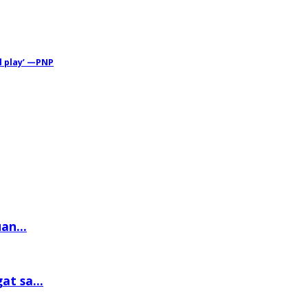
l play’ —PNP
an...
t sa...