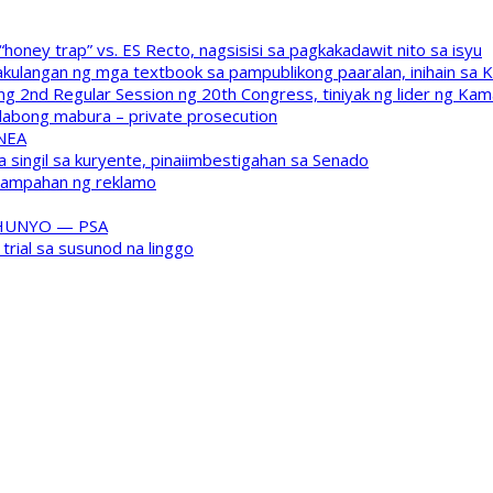
oney trap” vs. ES Recto, nagsisisi sa pagkakadawit nito sa isyu
kulangan ng mga textbook sa pampublikong paaralan, inihain sa 
 2nd Regular Session ng 20th Congress, tiniyak ng lider ng Kam
labong mabura – private prosecution
 NEA
a singil sa kuryente, pinaiimbestigahan sa Senado
inampahan ng reklamo
HUNYO — PSA
trial sa susunod na linggo