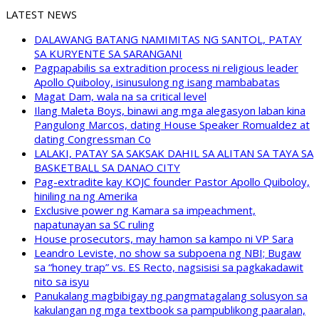
LATEST NEWS
DALAWANG BATANG NAMIMITAS NG SANTOL, PATAY
SA KURYENTE SA SARANGANI
Pagpapabilis sa extradition process ni religious leader
Apollo Quiboloy, isinusulong ng isang mambabatas
Magat Dam, wala na sa critical level
Ilang Maleta Boys, binawi ang mga alegasyon laban kina
Pangulong Marcos, dating House Speaker Romualdez at
dating Congressman Co
LALAKI, PATAY SA SAKSAK DAHIL SA ALITAN SA TAYA SA
BASKETBALL SA DANAO CITY
Pag-extradite kay KOJC founder Pastor Apollo Quiboloy,
hiniling na ng Amerika
Exclusive power ng Kamara sa impeachment,
napatunayan sa SC ruling
House prosecutors, may hamon sa kampo ni VP Sara
Leandro Leviste, no show sa subpoena ng NBI; Bugaw
sa “honey trap” vs. ES Recto, nagsisisi sa pagkakadawit
nito sa isyu
Panukalang magbibigay ng pangmatagalang solusyon sa
kakulangan ng mga textbook sa pampublikong paaralan,