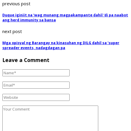
previous post
Duque iginiit na ‘wag munang magpakampante dahil ‘di pa naabot
ang herd immunity sa bansa
next post
Mga opisyal ng Barangay na kinasuhan ng DILG dahil sa ‘super
spreader events, nadagdagan pa
Leave a Comment