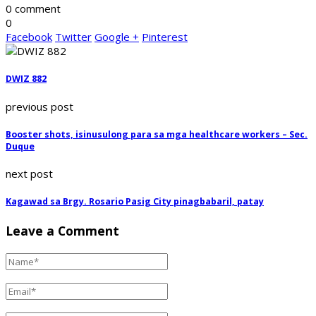
0 comment
0
Facebook
Twitter
Google +
Pinterest
DWIZ 882
previous post
Booster shots, isinusulong para sa mga healthcare workers – Sec.
Duque
next post
Kagawad sa Brgy. Rosario Pasig City pinagbabaril, patay
Leave a Comment