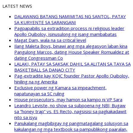
LATEST NEWS
DALAWANG BATANG NAMIMITAS NG SANTOL, PATAY
SA KURYENTE SA SARANGANI
Pagpapabilis sa extradition process ni religious leader
Apollo Quiboloy, isinusulong ng isang mambabatas
Magat Dam, wala na sa critical level
Ilang Maleta Boys, binawi ang mga alegasyon laban kina
Pangulong Marcos, dating House Speaker Romualdez at
dating Congressman Co
LALAKI, PATAY SA SAKSAK DAHIL SA ALITAN SA TAYA SA
BASKETBALL SA DANAO CITY
Pag-extradite kay KOJC founder Pastor Apollo Quiboloy,
hiniling na ng Amerika
Exclusive power ng Kamara sa impeachment,
napatunayan sa SC ruling
House prosecutors, may hamon sa kampo ni VP Sara
Leandro Leviste, no show sa subpoena ng NBI; Bugaw
sa “honey trap” vs. ES Recto, nagsisisi sa pagkakadawit
nito sa isyu
Panukalang magbibigay ng pangmatagalang solusyon sa
kakulangan ng mga textbook sa pampublikong paaralan,