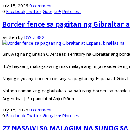
July 15, 2026
0 comment
0
Facebook
Twitter
Google +
Pinterest
Border fence sa pagitan ng Gibraltar a
written by
DWIZ 882
Binuwag na ng British Overseas Territory na Gibraltar ang borde
Ito’y hayaang makagalaw ng mas malaya ang mga residente ng na
Naging isyu ang border crossing sa pagitan ng España at Gibralta
Nataon naman ang pagbubukas sa naturang border sa panalo ng
Argentina. | Sa panulat ni Anjo Riñon
July 15, 2026
0 comment
0
Facebook
Twitter
Google +
Pinterest
27 NASAWI SA MALAGIM NA SUNOG SA 