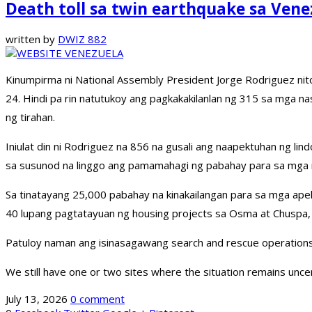
Death toll sa twin earthquake sa Vene
written by
DWIZ 882
Kinumpirma ni National Assembly President Jorge Rodriguez ni
24. Hindi pa rin natutukoy ang pagkakakilanlan ng 315 sa mga na
ng tirahan.
Iniulat din ni Rodriguez na 856 na gusali ang naapektuhan ng li
sa susunod na linggo ang pamamahagi ng pabahay para sa mga n
Sa tinatayang 25,000 pabahay na kinakailangan para sa mga ap
40 lupang pagtatayuan ng housing projects sa Osma at Chuspa
Patuloy naman ang isinasagawang search and rescue operations s
We still have one or two sites where the situation remains uncer
July 13, 2026
0 comment