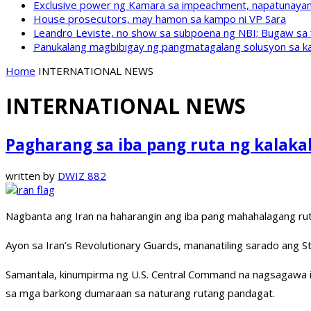
Exclusive power ng Kamara sa impeachment, napatunayan 
House prosecutors, may hamon sa kampo ni VP Sara
Leandro Leviste, no show sa subpoena ng NBI; Bugaw sa “h
Panukalang magbibigay ng pangmatagalang solusyon sa ka
Home
INTERNATIONAL NEWS
INTERNATIONAL NEWS
Pagharang sa iba pang ruta ng kalakal
written by
DWIZ 882
Nagbanta ang Iran na haharangin ang iba pang mahahalagang rut
Ayon sa Iran’s Revolutionary Guards, mananatiling sarado ang Str
Samantala, kinumpirma ng U.S. Central Command na nagsagawa ito 
sa mga barkong dumaraan sa naturang rutang pandagat.