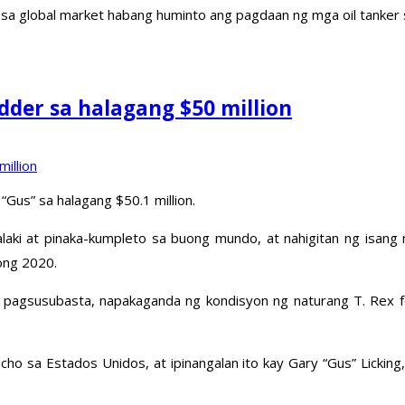
o sa global market habang huminto ang pagdaan ng mga oil tanker 
idder sa halagang $50 million
Gus” sa halagang $50.1 million.
laki at pinaka-kumpleto sa buong mundo, at nahigitan ng isang 
ong 2020.
pagsusubasta, napakaganda ng kondisyon ng naturang T. Rex fo
cho sa Estados Unidos, at ipinangalan ito kay Gary “Gus” Licking