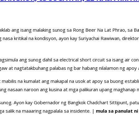
klab ang isang malaking sunog sa Rong Beer Na Lat Phrao, sa Ba
g nasa kritikal na kondisyon, ayon kay Suriyachai Rawiwan, direk
mula ang sunog dahil sa electrical short circuit sa isang air con
aw at nagtatakbuhang palabas ng bar habang nilalamon ng apoy 
mabilis na kumalat ang makapal na usok at apoy sa buong establis
ung nasaan naroon ang kusina at mga palikuran upang maghanap ng
sunog. Ayon kay Gobernador ng Bangkok Chadchart Sittipunt, patul
 salik na maaaring nagpalala sa insidente. |
mula sa panulat n