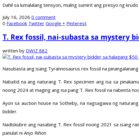
Dahil sa lumalalang tensyon, muling sumirit ang presyo ng krud
July 16, 2026
0 comment
0
Facebook
Twitter
Google +
Pinterest
T. Rex fossil, nai-subasta sa mystery b
written by
DWIZ 882
Nasubasta ang isang Tyrannosaurus rex fossil na pinangalanang “
Nabatid na ang naturang T. Rex specimen ang isa sa pinakama
noong 2024 at maging ang isa pang T. Rex fossil na nabenta no
Ayon sa auction house na Sotheby, na nagsagawa ng naturang 
bidder.
Nadiskubre ang nasabing T. Rex fossil noong 2021 sa isang ran
panulat ni Anjo Riñon