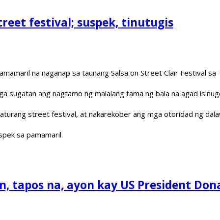
reet festival; suspek, tinutugis
amamaril na naganap sa taunang Salsa on Street Clair Festival sa
ga sugatan ang nagtamo ng malalang tama ng bala na agad isinugo
naturang street festival, at nakarekober ang mga otoridad ng dala
spek sa pamamaril.
an, tapos na, ayon kay US President Do