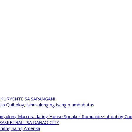
 KURYENTE SA SARANGANI
pollo Quiboloy, isinusulong ng isang mambabatas
 Pangulong Marcos, dating House Speaker Romualdez at dating C
A BASKETBALL SA DANAO CITY
niling na ng Amerika