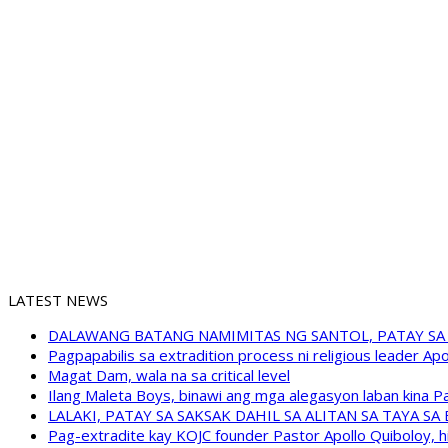
LATEST NEWS
DALAWANG BATANG NAMIMITAS NG SANTOL, PATAY SA
Pagpapabilis sa extradition process ni religious leader A
Magat Dam, wala na sa critical level
Ilang Maleta Boys, binawi ang mga alegasyon laban kina
LALAKI, PATAY SA SAKSAK DAHIL SA ALITAN SA TAYA S
Pag-extradite kay KOJC founder Pastor Apollo Quiboloy, hi