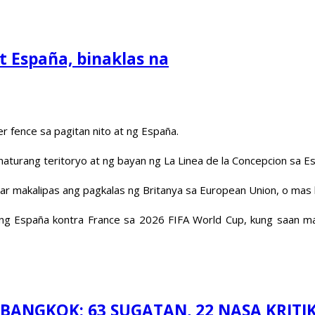
t España, binaklas na
r fence sa pagitan nito at ng España.
turang teritoryo at ng bayan ng La Linea de la Concepcion sa E
r makalipas ang pagkalas ng Britanya sa European Union, o mas kil
 España kontra France sa 2026 FIFA World Cup, kung saan maka
BANGKOK; 63 SUGATAN, 22 NASA KRIT