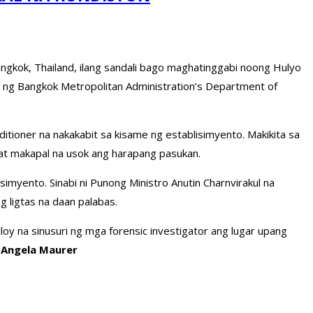
ngkok, Thailand, ilang sandali bago maghatinggabi noong Hulyo
tor ng Bangkok Metropolitan Administration’s Department of
ditioner na nakakabit sa kisame ng establisimyento. Makikita sa
at makapal na usok ang harapang pasukan.
imyento. Sinabi ni Punong Ministro Anutin Charnvirakul na
 ligtas na daan palabas.
oy na sinusuri ng mga forensic investigator ang lugar upang
i Angela Maurer