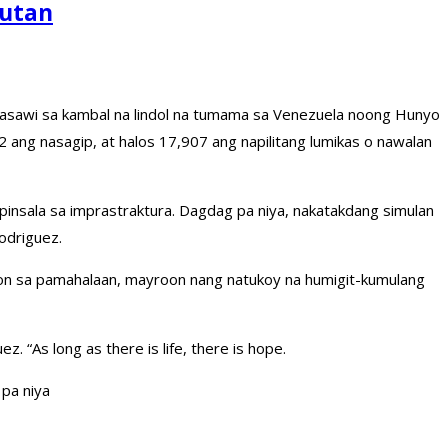
gutan
nasawi sa kambal na lindol na tumama sa Venezuela noong Hunyo
2 ang nasagip, at halos 17,907 ang napilitang lumikas o nawalan
 pinsala sa imprastraktura. Dagdag pa niya, nakatakdang simulan
odriguez.
yon sa pamahalaan, mayroon nang natukoy na humigit-kumulang
“As long as there is life, there is hope.
 pa niya