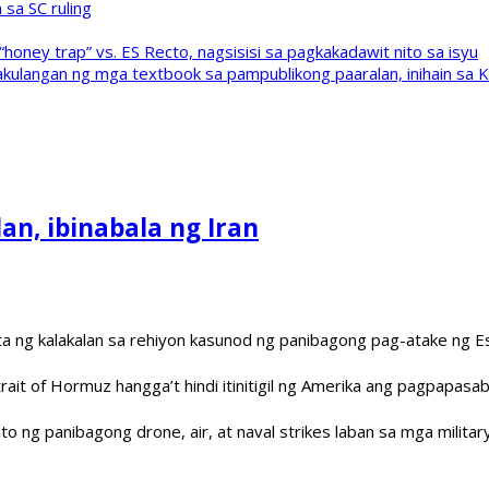
sa SC ruling
oney trap” vs. ES Recto, nagsisisi sa pagkakadawit nito sa isyu
kulangan ng mga textbook sa pampublikong paaralan, inihain sa 
an, ibinabala ng Iran
a ng kalakalan sa rehiyon kasunod ng panibagong pag-atake ng Es
ait of Hormuz hangga’t hindi itinitigil ng Amerika ang pagpapasab
ng panibagong drone, air, at naval strikes laban sa mga military