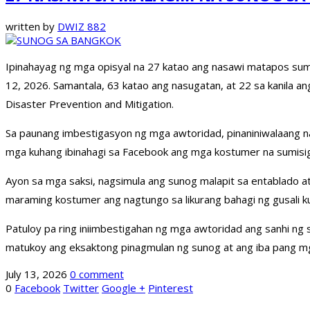
written by
DWIZ 882
Ipinahayag ng mga opisyal na 27 katao ang nasawi matapos sumi
12, 2026. Samantala, 63 katao ang nasugatan, at 22 sa kanila an
Disaster Prevention and Mitigation.
Sa paunang imbestigasyon ng mga awtoridad, pinaniniwalaang nagsi
mga kuhang ibinahagi sa Facebook ang mga kostumer na sumisig
Ayon sa mga saksi, nagsimula ang sunog malapit sa entablado at 
maraming kostumer ang nagtungo sa likurang bahagi ng gusali k
Patuloy pa ring iniimbestigahan ng mga awtoridad ang sanhi ng 
matukoy ang eksaktong pinagmulan ng sunog at ang iba pang mga
July 13, 2026
0 comment
0
Facebook
Twitter
Google +
Pinterest