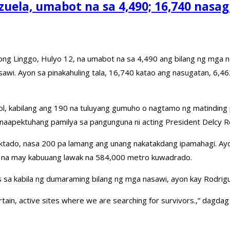
zuela, umabot na sa 4,490; 16,740 nasa
tong Linggo, Hulyo 12, na umabot na sa 4,490 ang bilang ng mga 
sawi. Ayon sa pinakahuling tala, 16,740 katao ang nasugatan, 6,46
ndol, kabilang ang 190 na tuluyang gumuho o nagtamo ng matinding
aapektuhang pamilya sa pangunguna ni acting President Delcy R
ektado, nasa 200 pa lamang ang unang nakatakdang ipamahagi. A
, na may kabuuang lawak na 584,000 metro kuwadrado.
a kabila ng dumaraming bilang ng mga nasawi, ayon kay Rodriguez. 
tain, active sites where we are searching for survivors.,” dagdag