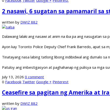
0
Facebook
Twitter
Google +
Pinterest
2 nasawi, 6 sugatan sa pamamaril sa st
written by
DWIZ 882
Dalawang lalaki ang nasawi at anim na iba pa ang nasugatan sa p
Ayon kay Toronto Police Deputy Chief Frank Barredo, apat sa m
Tinatayang nasa labing tatlong libong indibidwal ang dumalo sa 
Patuloy ang imbestigasyon at paghahanap ng pulisya sa mga su
July 13, 2026
0 comment
0
Facebook
Twitter
Google +
Pinterest
Ceasefire sa pagitan ng Amerika at Ir
written by
DWIZ 882