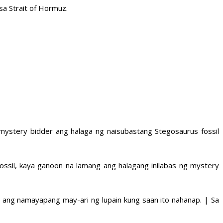
sa Strait of Hormuz.
mystery bidder ang halaga ng naisubastang Stegosaurus fossil
ssil, kaya ganoon na lamang ang halagang inilabas ng mystery
, ang namayapang may-ari ng lupain kung saan ito nahanap. | Sa