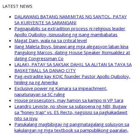
LATEST NEWS
DALAWANG BATANG NAMIMITAS NG SANTOL, PATAY
SA KURYENTE SA SARANGANI
Pagpapabilis sa extradition process ni religious leader
Apollo Quiboloy, isinusulong ng isang mambabatas
Magat Dam, wala na sa critical level
Ilang Maleta Boys, binawi ang mga alegasyon laban kina
Pangulong Marcos, dating House Speaker Romualdez at
dating Congressman Co
LALAKI, PATAY SA SAKSAK DAHIL SA ALITAN SA TAYA SA
BASKETBALL SA DANAO CITY
Pag-extradite kay KOJC founder Pastor Apollo Quiboloy,
hiniling na ng Amerika
Exclusive power ng Kamara sa impeachment,
napatunayan sa SC ruling
House prosecutors, may hamon sa kampo ni VP Sara
Leandro Leviste, no show sa subpoena ng NBI; Bugaw
sa “honey trap” vs. ES Recto, nagsisisi sa pagkakadawit
nito sa isyu
Panukalang magbibigay ng pangmatagalang solusyon sa
kakulangan ng mga textbook sa pampublikong paaralan,