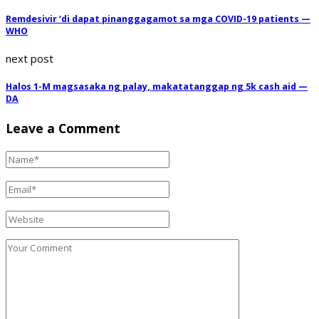
Remdesivir ‘di dapat pinanggagamot sa mga COVID-19 patients —
WHO
next post
Halos 1-M magsasaka ng palay, makatatanggap ng 5k cash aid —
DA
Leave a Comment