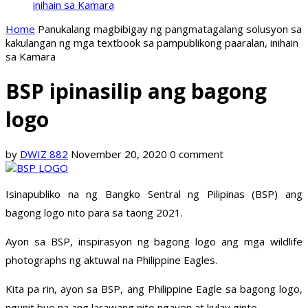
inihain sa Kamara
Home
Panukalang magbibigay ng pangmatagalang solusyon sa
kakulangan ng mga textbook sa pampublikong paaralan, inihain
sa Kamara
BSP ipinasilip ang bagong
logo
by
DWIZ 882
November 20, 2020
0 comment
Isinapubliko na ng Bangko Sentral ng Pilipinas (BSP) ang
bagong logo nito para sa taong 2021.
Ayon sa BSP, inspirasyon ng bagong logo ang mga wildlife
photographs ng aktuwal na Philippine Eagles.
Kita pa rin, ayon sa BSP, ang Philippine Eagle sa bagong logo,
ngunit buo na ang larawang nito ngayon at kulay ginto.