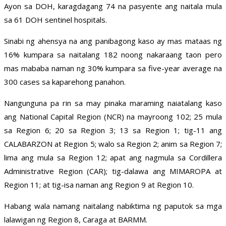
Ayon sa DOH, karagdagang 74 na pasyente ang naitala mula
sa 61 DOH sentinel hospitals.
Sinabi ng ahensya na ang panibagong kaso ay mas mataas ng
16% kumpara sa naitalang 182 noong nakaraang taon pero
mas mababa naman ng 30% kumpara sa five-year average na
300 cases sa kaparehong panahon.
Nangunguna pa rin sa may pinaka maraming naiatalang kaso
ang National Capital Region (NCR) na mayroong 102; 25 mula
sa Region 6; 20 sa Region 3; 13 sa Region 1; tig-11 ang
CALABARZON at Region 5; walo sa Region 2; anim sa Region 7;
lima ang mula sa Region 12; apat ang nagmula sa Cordillera
Administrative Region (CAR); tig-dalawa ang MIMAROPA at
Region 11; at tig-isa naman ang Region 9 at Region 10.
Habang wala namang naitalang nabiktima ng paputok sa mga
lalawigan ng Region 8, Caraga at BARMM.