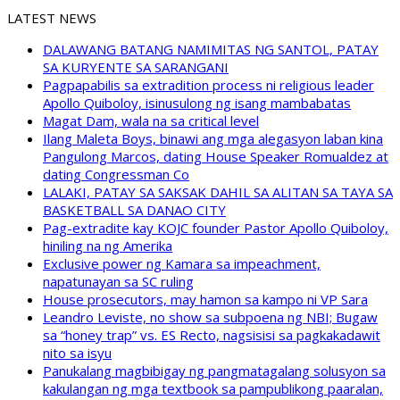
LATEST NEWS
DALAWANG BATANG NAMIMITAS NG SANTOL, PATAY
SA KURYENTE SA SARANGANI
Pagpapabilis sa extradition process ni religious leader
Apollo Quiboloy, isinusulong ng isang mambabatas
Magat Dam, wala na sa critical level
Ilang Maleta Boys, binawi ang mga alegasyon laban kina
Pangulong Marcos, dating House Speaker Romualdez at
dating Congressman Co
LALAKI, PATAY SA SAKSAK DAHIL SA ALITAN SA TAYA SA
BASKETBALL SA DANAO CITY
Pag-extradite kay KOJC founder Pastor Apollo Quiboloy,
hiniling na ng Amerika
Exclusive power ng Kamara sa impeachment,
napatunayan sa SC ruling
House prosecutors, may hamon sa kampo ni VP Sara
Leandro Leviste, no show sa subpoena ng NBI; Bugaw
sa “honey trap” vs. ES Recto, nagsisisi sa pagkakadawit
nito sa isyu
Panukalang magbibigay ng pangmatagalang solusyon sa
kakulangan ng mga textbook sa pampublikong paaralan,