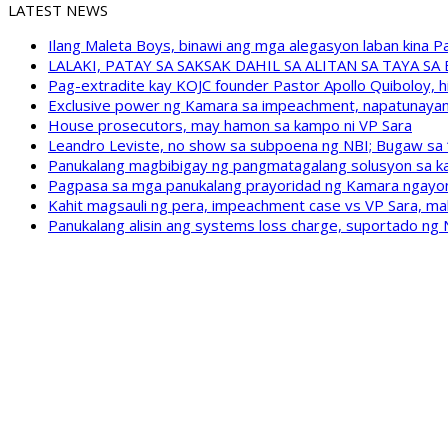
LATEST NEWS
Ilang Maleta Boys, binawi ang mga alegasyon laban kina
LALAKI, PATAY SA SAKSAK DAHIL SA ALITAN SA TAYA S
Pag-extradite kay KOJC founder Pastor Apollo Quiboloy, hi
Exclusive power ng Kamara sa impeachment, napatunayan 
House prosecutors, may hamon sa kampo ni VP Sara
Leandro Leviste, no show sa subpoena ng NBI; Bugaw sa “h
Panukalang magbibigay ng pangmatagalang solusyon sa ka
Pagpasa sa mga panukalang prayoridad ng Kamara ngayong
Kahit magsauli ng pera, impeachment case vs VP Sara, ma
Panukalang alisin ang systems loss charge, suportado ng