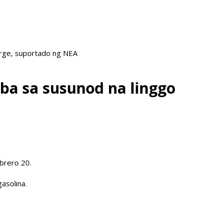
arge, suportado ng NEA
mba sa susunod na linggo
brero 20.
asolina.