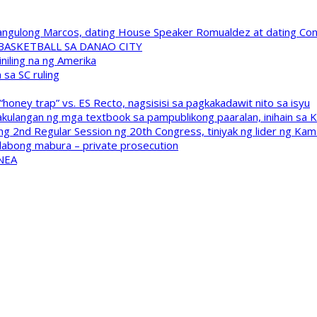
 Pangulong Marcos, dating House Speaker Romualdez at dating C
A BASKETBALL SA DANAO CITY
niling na ng Amerika
sa SC ruling
oney trap” vs. ES Recto, nagsisisi sa pagkakadawit nito sa isyu
kulangan ng mga textbook sa pampublikong paaralan, inihain sa 
 2nd Regular Session ng 20th Congress, tiniyak ng lider ng Kam
labong mabura – private prosecution
 NEA