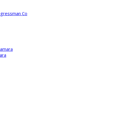
ongressman Co
Kamara
ara