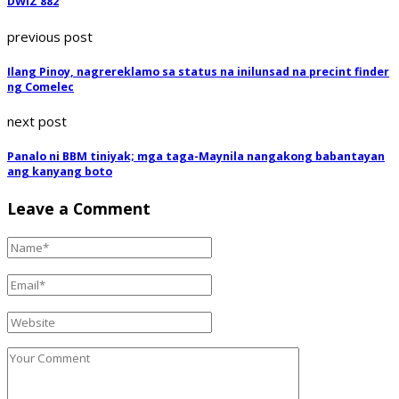
DWIZ 882
previous post
Ilang Pinoy, nagrereklamo sa status na inilunsad na precint finder
ng Comelec
next post
Panalo ni BBM tiniyak; mga taga-Maynila nangakong babantayan
ang kanyang boto
Leave a Comment