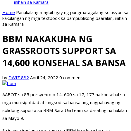
inihain sa Kamara
Home
Panukalang magbibigay ng pangmatagalang solusyon sa
kakulangan ng mga textbook sa pampublikong paaralan, inihain
sa Kamara
BBM NAKAKUHA NG
GRASSROOTS SUPPORT SA
14,600 KONSEHAL SA BANSA
by
DWIZ 882
April 24, 2022
0 comment
AABOT sa 85 porsyento o 14, 600 sa 17, 177 na konsehal sa
mga munisipalidad at lungsod sa bansa ang nagpahayag ng
solidong suporta sa BBM-Sara UniTeam sa darating na halalan
sa Mayo 9.
Sa isang simpleng programa sa BBM headquarters sa