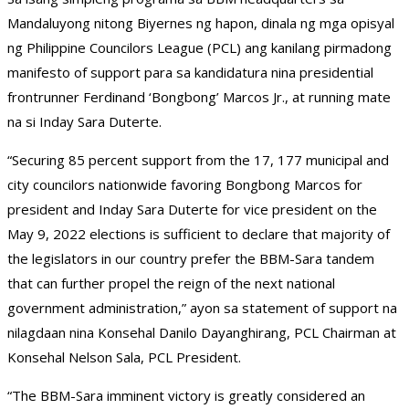
Mandaluyong nitong Biyernes ng hapon, dinala ng mga opisyal
ng Philippine Councilors League (PCL) ang kanilang pirmadong
manifesto of support para sa kandidatura nina presidential
frontrunner Ferdinand ‘Bongbong’ Marcos Jr., at running mate
na si Inday Sara Duterte.
“Securing 85 percent support from the 17, 177 municipal and
city councilors nationwide favoring Bongbong Marcos for
president and Inday Sara Duterte for vice president on the
May 9, 2022 elections is sufficient to declare that majority of
the legislators in our country prefer the BBM-Sara tandem
that can further propel the reign of the next national
government administration,” ayon sa statement of support na
nilagdaan nina Konsehal Danilo Dayanghirang, PCL Chairman at
Konsehal Nelson Sala, PCL President.
“The BBM-Sara imminent victory is greatly considered an