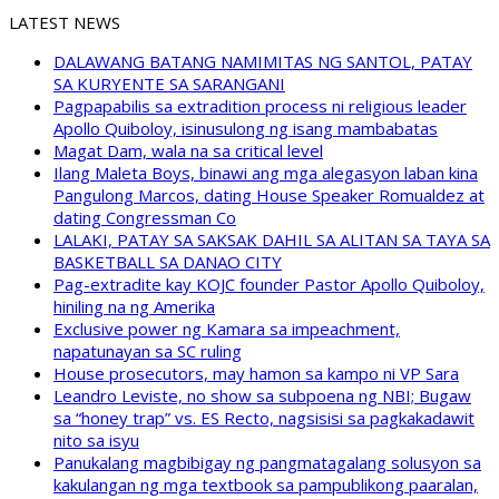
LATEST NEWS
DALAWANG BATANG NAMIMITAS NG SANTOL, PATAY
SA KURYENTE SA SARANGANI
Pagpapabilis sa extradition process ni religious leader
Apollo Quiboloy, isinusulong ng isang mambabatas
Magat Dam, wala na sa critical level
Ilang Maleta Boys, binawi ang mga alegasyon laban kina
Pangulong Marcos, dating House Speaker Romualdez at
dating Congressman Co
LALAKI, PATAY SA SAKSAK DAHIL SA ALITAN SA TAYA SA
BASKETBALL SA DANAO CITY
Pag-extradite kay KOJC founder Pastor Apollo Quiboloy,
hiniling na ng Amerika
Exclusive power ng Kamara sa impeachment,
napatunayan sa SC ruling
House prosecutors, may hamon sa kampo ni VP Sara
Leandro Leviste, no show sa subpoena ng NBI; Bugaw
sa “honey trap” vs. ES Recto, nagsisisi sa pagkakadawit
nito sa isyu
Panukalang magbibigay ng pangmatagalang solusyon sa
kakulangan ng mga textbook sa pampublikong paaralan,