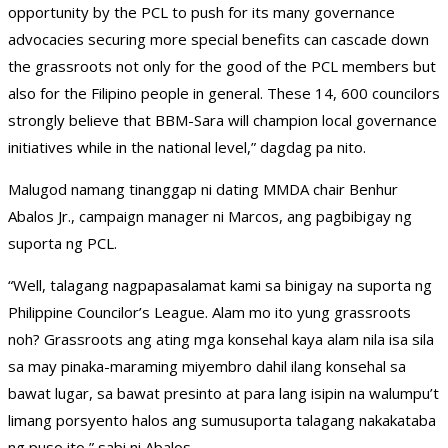
opportunity by the PCL to push for its many governance
advocacies securing more special benefits can cascade down
the grassroots not only for the good of the PCL members but
also for the Filipino people in general. These 14, 600 councilors
strongly believe that BBM-Sara will champion local governance
initiatives while in the national level,” dagdag pa nito.
Malugod namang tinanggap ni dating MMDA chair Benhur
Abalos Jr., campaign manager ni Marcos, ang pagbibigay ng
suporta ng PCL.
“Well, talagang nagpapasalamat kami sa binigay na suporta ng
Philippine Councilor’s League. Alam mo ito yung grassroots
noh? Grassroots ang ating mga konsehal kaya alam nila isa sila
sa may pinaka-maraming miyembro dahil ilang konsehal sa
bawat lugar, sa bawat presinto at para lang isipin na walumpu’t
limang porsyento halos ang sumusuporta talagang nakakataba
ng puso ito,” sabi ni Abalos.