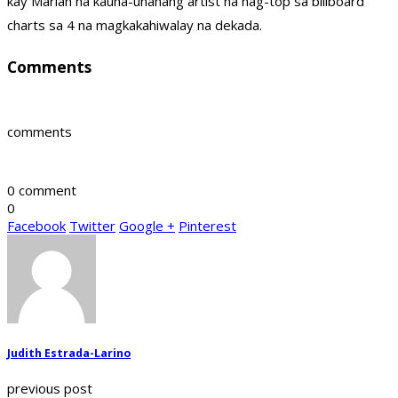
kay Mariah na kauna-unahang artist na nag-top sa billboard
charts sa 4 na magkakahiwalay na dekada.
Comments
comments
0 comment
0
Facebook
Twitter
Google +
Pinterest
Judith Estrada-Larino
previous post