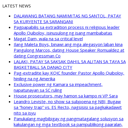
LATEST NEWS
DALAWANG BATANG NAMIMITAS NG SANTOL, PATAY
SA KURYENTE SA SARANGANI
Pagpapabilis sa extradition process ni religious leader
Apollo Quiboloy, isinusulong ng isang mambabatas
Magat Dam, wala na sa critical level
Ilang Maleta Boys, binawi ang mga alegasyon laban kina
Pangulong Marcos, dating House Speaker Romualdez at
dating Congressman Co
LALAKI, PATAY SA SAKSAK DAHIL SA ALITAN SA TAYA SA
BASKETBALL SA DANAO CITY
Pag-extradite kay KOJC founder Pastor Apollo Quiboloy,
hiniling na ng Amerika
Exclusive power ng Kamara sa impeachment,
napatunayan sa SC ruling
House prosecutors, may hamon sa kampo ni VP Sara
Leandro Leviste, no show sa subpoena ng NBI; Bugaw
sa “honey trap” vs. ES Recto, nagsisisi sa pagkakadawit
nito sa isyu
Panukalang magbibigay ng pangmatagalang solusyon sa
kakulangan ng mga textbook sa pampublikong paaralan,