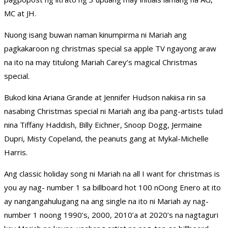
MC at JH.
Nuong isang buwan naman kinumpirma ni Mariah ang
pagkakaroon ng christmas special sa apple TV ngayong araw
na ito na may titulong Mariah Carey’s magical Christmas
special.
Bukod kina Ariana Grande at Jennifer Hudson nakiisa rin sa
nasabing Christmas special ni Mariah ang iba pang-artists tulad
nina Tiffany Haddish, Billy Eichner, Snoop Dogg, Jermaine
Dupri, Misty Copeland, the peanuts gang at Mykal-Michelle
Harris.
Ang classic holiday song ni Mariah na all I want for christmas is
you ay nag- number 1 sa billboard hot 100 nOong Enero at ito
ay nangangahulugang na ang single na ito ni Mariah ay nag-
number 1 noong 1990’s, 2000, 2010’a at 2020’s na nagtaguri