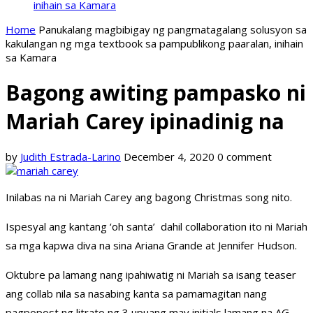
inihain sa Kamara
Home
Panukalang magbibigay ng pangmatagalang solusyon sa
kakulangan ng mga textbook sa pampublikong paaralan, inihain
sa Kamara
Bagong awiting pampasko ni
Mariah Carey ipinadinig na
by
Judith Estrada-Larino
December 4, 2020
0 comment
Inilabas na ni Mariah Carey ang bagong Christmas song nito.
Ispesyal ang kantang ‘oh santa’ dahil collaboration ito ni Mariah
sa mga kapwa diva na sina Ariana Grande at Jennifer Hudson.
Oktubre pa lamang nang ipahiwatig ni Mariah sa isang teaser
ang collab nila sa nasabing kanta sa pamamagitan nang
pagpopost ng litrato ng 3 upuang may initials lamang na AG,