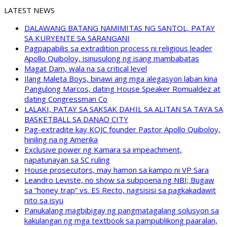
LATEST NEWS
DALAWANG BATANG NAMIMITAS NG SANTOL, PATAY
SA KURYENTE SA SARANGANI
Pagpapabilis sa extradition process ni religious leader
Apollo Quiboloy, isinusulong ng isang mambabatas
Magat Dam, wala na sa critical level
Ilang Maleta Boys, binawi ang mga alegasyon laban kina
Pangulong Marcos, dating House Speaker Romualdez at
dating Congressman Co
LALAKI, PATAY SA SAKSAK DAHIL SA ALITAN SA TAYA SA
BASKETBALL SA DANAO CITY
Pag-extradite kay KOJC founder Pastor Apollo Quiboloy,
hiniling na ng Amerika
Exclusive power ng Kamara sa impeachment,
napatunayan sa SC ruling
House prosecutors, may hamon sa kampo ni VP Sara
Leandro Leviste, no show sa subpoena ng NBI; Bugaw
sa “honey trap” vs. ES Recto, nagsisisi sa pagkakadawit
nito sa isyu
Panukalang magbibigay ng pangmatagalang solusyon sa
kakulangan ng mga textbook sa pampublikong paaralan,