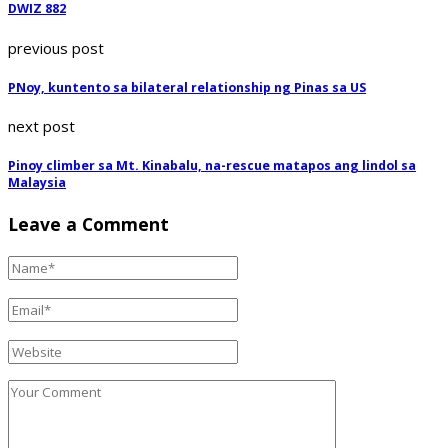
DWIZ 882
previous post
PNoy, kuntento sa bilateral relationship ng Pinas sa US
next post
Pinoy climber sa Mt. Kinabalu, na-rescue matapos ang lindol sa
Malaysia
Leave a Comment