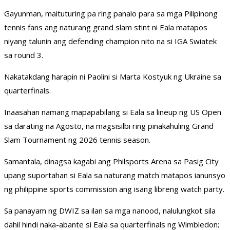
Gayunman, maituturing pa ring panalo para sa mga Pilipinong
tennis fans ang naturang grand slam stint ni Eala matapos
niyang talunin ang defending champion nito na si IGA Swiatek
sa round 3.
Nakatakdang harapin ni Paolini si Marta Kostyuk ng Ukraine sa
quarterfinals.
Inaasahan namang mapapabilang si Eala sa lineup ng US Open
sa darating na Agosto, na magsisilbi ring pinakahuling Grand
Slam Tournament ng 2026 tennis season.
Samantala, dinagsa kagabi ang Philsports Arena sa Pasig City
upang suportahan si Eala sa naturang match matapos ianunsyo
ng philippine sports commission ang isang libreng watch party.
Sa panayam ng DWIZ sa ilan sa mga nanood, nalulungkot sila
dahil hindi naka-abante si Eala sa quarterfinals ng Wimbledon;