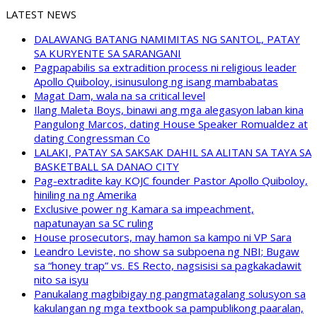
LATEST NEWS
DALAWANG BATANG NAMIMITAS NG SANTOL, PATAY
SA KURYENTE SA SARANGANI
Pagpapabilis sa extradition process ni religious leader
Apollo Quiboloy, isinusulong ng isang mambabatas
Magat Dam, wala na sa critical level
Ilang Maleta Boys, binawi ang mga alegasyon laban kina
Pangulong Marcos, dating House Speaker Romualdez at
dating Congressman Co
LALAKI, PATAY SA SAKSAK DAHIL SA ALITAN SA TAYA SA
BASKETBALL SA DANAO CITY
Pag-extradite kay KOJC founder Pastor Apollo Quiboloy,
hiniling na ng Amerika
Exclusive power ng Kamara sa impeachment,
napatunayan sa SC ruling
House prosecutors, may hamon sa kampo ni VP Sara
Leandro Leviste, no show sa subpoena ng NBI; Bugaw
sa “honey trap” vs. ES Recto, nagsisisi sa pagkakadawit
nito sa isyu
Panukalang magbibigay ng pangmatagalang solusyon sa
kakulangan ng mga textbook sa pampublikong paaralan,