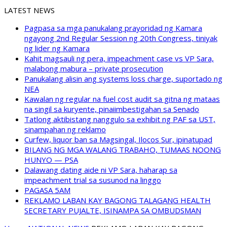
LATEST NEWS
Pagpasa sa mga panukalang prayoridad ng Kamara
ngayong 2nd Regular Session ng 20th Congress, tiniyak
ng lider ng Kamara
Kahit magsauli ng pera, impeachment case vs VP Sara,
malabong mabura – private prosecution
Panukalang alisin ang systems loss charge, suportado ng
NEA
Kawalan ng regular na fuel cost audit sa gitna ng mataas
na singil sa kuryente, pinaiimbestigahan sa Senado
Tatlong aktibistang nanggulo sa exhibit ng PAF sa UST,
sinampahan ng reklamo
Curfew, liquor ban sa Magsingal, Ilocos Sur, ipinatupad
BILANG NG MGA WALANG TRABAHO, TUMAAS NOONG
HUNYO — PSA
Dalawang dating aide ni VP Sara, haharap sa
impeachment trial sa susunod na linggo
PAGASA 5AM
REKLAMO LABAN KAY BAGONG TALAGANG HEALTH
SECRETARY PUJALTE, ISINAMPA SA OMBUDSMAN