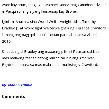
Ayon kay arum, ta­nging si Mi­chael Koncz, ang Canadian adviser
ni Pacquiao, ang siyang kuma­usap kay Broner.
Iginiit ni Arum na sina World Welterweight titlist Timothy
Bradley Jr. at World light Welterweight King Terence Crawford
lamang ang pagpipilian ni Pacquiao para labanan sa Abril 9,
2016.
Sinasabing si Bradley ang maaaring piliin ni Pacman dahil sa
mas malaking tsansa nitong muling talunin ang American
Fighter kumpara sa mas malakas at maliksing si Crawford.
By: Meann Tanbio
Comments