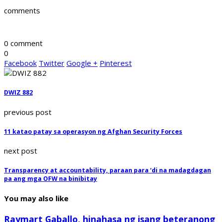
comments
0 comment
0
Facebook
Twitter
Google +
Pinterest
DWIZ 882
previous post
11 katao patay sa operasyon ng Afghan Security Forces
next post
Transparency at accountability, paraan para ‘di na madagdagan
pa ang mga OFW na binibitay
You may also like
Raymart Gaballo, hinahasa ng isang beteranong