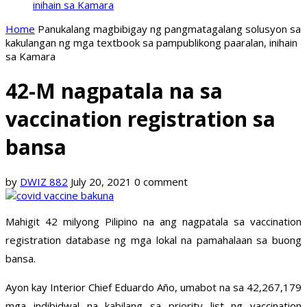
inihain sa Kamara
Home
Panukalang magbibigay ng pangmatagalang solusyon sa
kakulangan ng mga textbook sa pampublikong paaralan, inihain
sa Kamara
42-M nagpatala na sa
vaccination registration sa
bansa
by
DWIZ 882
July 20, 2021
0 comment
Mahigit 42 milyong Pilipino na ang nagpatala sa vaccination
registration database ng mga lokal na pamahalaan sa buong
bansa.
Ayon kay Interior Chief Eduardo Año, umabot na sa 42,267,179
mga indibidwal na kabilang sa priority list ng vaccination