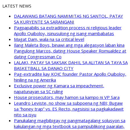
LATEST NEWS
DALAWANG BATANG NAMIMITAS NG SANTOL, PATAY
SA KURYENTE SA SARANGANI
Pagpapabilis sa extradition process ni religious leader
Apollo Quiboloy, isinusulong ng isang mambabatas
Magat Dam, wala na sa critical level
Ilang Maleta Boys, binawi ang mga alegasyon laban kina
Pangulong Marcos, dating House Speaker Romualdez at
dating Congressman Co
LALAKI, PATAY SA SAKSAK DAHIL SA ALITAN SA TAYA SA
BASKETBALL SA DANAO CITY
Pag-extradite kay KOJC founder Pastor Apollo Quiboloy,
hiniling na ng Amerika
Exclusive power ng Kamara sa impeachment,
napatunayan sa SC ruling
House prosecutors, may hamon sa kampo ni VP Sara
Leandro Leviste, no show sa subpoena ng NBI; Bugaw
sa “honey trap” vs. ES Recto, nagsisisi sa pagkakadawit
nito sa isyu
Panukalang magbibigay ng pangmatagalang solusyon sa
kakulangan ng mga textbook sa pampublikong paaralan,