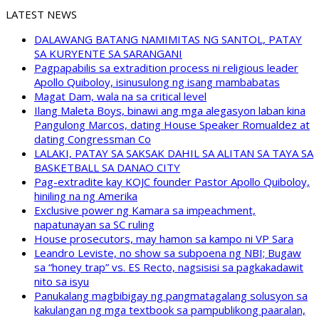
LATEST NEWS
DALAWANG BATANG NAMIMITAS NG SANTOL, PATAY
SA KURYENTE SA SARANGANI
Pagpapabilis sa extradition process ni religious leader
Apollo Quiboloy, isinusulong ng isang mambabatas
Magat Dam, wala na sa critical level
Ilang Maleta Boys, binawi ang mga alegasyon laban kina
Pangulong Marcos, dating House Speaker Romualdez at
dating Congressman Co
LALAKI, PATAY SA SAKSAK DAHIL SA ALITAN SA TAYA SA
BASKETBALL SA DANAO CITY
Pag-extradite kay KOJC founder Pastor Apollo Quiboloy,
hiniling na ng Amerika
Exclusive power ng Kamara sa impeachment,
napatunayan sa SC ruling
House prosecutors, may hamon sa kampo ni VP Sara
Leandro Leviste, no show sa subpoena ng NBI; Bugaw
sa “honey trap” vs. ES Recto, nagsisisi sa pagkakadawit
nito sa isyu
Panukalang magbibigay ng pangmatagalang solusyon sa
kakulangan ng mga textbook sa pampublikong paaralan,