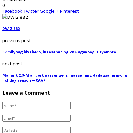
0
Facebook
Twitter
Google +
Pinterest
DWIZ 882
previous post
57 milyong biyahero, inaasahan ng PPA ngayong Disyembre
next post
Mahigit 2.9-M airport passengers, inaasahang dadagsa ngayong
holiday season —CAAP
Leave a Comment