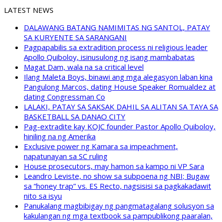
LATEST NEWS
DALAWANG BATANG NAMIMITAS NG SANTOL, PATAY
SA KURYENTE SA SARANGANI
Pagpapabilis sa extradition process ni religious leader
Apollo Quiboloy, isinusulong ng isang mambabatas
Magat Dam, wala na sa critical level
Ilang Maleta Boys, binawi ang mga alegasyon laban kina
Pangulong Marcos, dating House Speaker Romualdez at
dating Congressman Co
LALAKI, PATAY SA SAKSAK DAHIL SA ALITAN SA TAYA SA
BASKETBALL SA DANAO CITY
Pag-extradite kay KOJC founder Pastor Apollo Quiboloy,
hiniling na ng Amerika
Exclusive power ng Kamara sa impeachment,
napatunayan sa SC ruling
House prosecutors, may hamon sa kampo ni VP Sara
Leandro Leviste, no show sa subpoena ng NBI; Bugaw
sa “honey trap” vs. ES Recto, nagsisisi sa pagkakadawit
nito sa isyu
Panukalang magbibigay ng pangmatagalang solusyon sa
kakulangan ng mga textbook sa pampublikong paaralan,