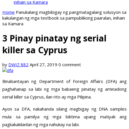
inihain sa Kamara
Home
Panukalang magbibigay ng pangmatagalang solusyon sa
kakulangan ng mga textbook sa pampublikong paaralan, inihain
sa Kamara
3 Pinay pinatay ng serial
killer sa Cyprus
by
DWIZ 882
April 27, 2019
0 comment
Binabantayan ng Department of Foreign Affairs (DFA) ang
paghahanap sa labi ng mga babaeng pinatay ng aminadong
serial killer sa Cyprus, ilan rito ay mga Pilipina.
Ayon sa DFA, nakahanda silang magbigay ng DNA samples
mula sa pamilya ng mga biktima upang matiyak ang
pagkakakilanlan ng mga nahukay na labi.