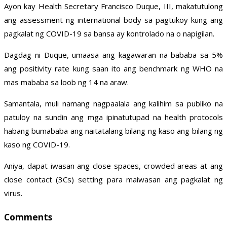
Ayon kay Health Secretary Francisco Duque, III, makatutulong
ang assessment ng international body sa pagtukoy kung ang
pagkalat ng COVID-19 sa bansa ay kontrolado na o napigilan.
Dagdag ni Duque, umaasa ang kagawaran na bababa sa 5%
ang positivity rate kung saan ito ang benchmark ng WHO na
mas mababa sa loob ng 14 na araw.
Samantala, muli namang nagpaalala ang kalihim sa publiko na
patuloy na sundin ang mga ipinatutupad na health protocols
habang bumababa ang naitatalang bilang ng kaso ang bilang ng
kaso ng COVID-19.
Aniya, dapat iwasan ang close spaces, crowded areas at ang
close contact (3Cs) setting para maiwasan ang pagkalat ng
virus.
Comments