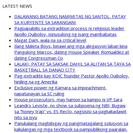
LATEST NEWS
DALAWANG BATANG NAMIMITAS NG SANTOL, PATAY
SA KURYENTE SA SARANGANI
Pagpapabilis sa extradition process ni religious leader
Apollo Quiboloy, isinusulong ng isang mambabatas
Magat Dam, wala na sa critical level
Ilang Maleta Boys, binawi ang mga alegasyon laban kina
Pangulong Marcos, dating House Speaker Romualdez at
dating Congressman Co
LALAKI, PATAY SA SAKSAK DAHIL SA ALITAN SA TAYA SA
BASKETBALL SA DANAO CITY
Pag-extradite kay KOJC founder Pastor Apollo Quiboloy,
hiniling na ng Amerika
Exclusive power ng Kamara sa impeachment,
napatunayan sa SC ruling
House prosecutors, may hamon sa kampo ni VP Sara
Leandro Leviste, no show sa subpoena ng NBI; Bugaw
sa “honey trap” vs. ES Recto, nagsisisi sa pagkakadawit
nito sa isyu
Panukalang magbibigay ng pangmatagalang solusyon sa
kakulangan ng mga textbook sa pampublikong paaralan,