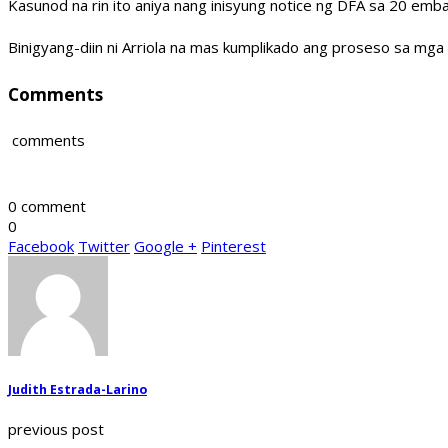
Kasunod na rin ito aniya nang inisyung notice ng DFA sa 20 emba
Binigyang-diin ni Arriola na mas kumplikado ang proseso sa mga p
Comments
comments
0 comment
0
Facebook
Twitter
Google +
Pinterest
Judith Estrada-Larino
previous post