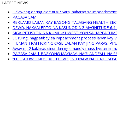
LATEST NEWS
Dalawang dating aide ni VP Sara, haharap sa impeachment 
PAGASA 5AM
REKLAMO LABAN KAY BAGONG TALAGANG HEALTH SEC
DSWD, NAKAALERTO NA KASUNOD NG MAGNITUDE 6.4 
MGA PETISYON NA KUMU-KUWESTIYON SA IMPEACHMEN
SC ruling, nagpatibay sa impeachment process laban kay V
HUMAN TRAFFICKING CASE LABAN KAY JING PARAS, PI
Away ng 2 kaklase, sinundan ng umano’y mass hysteria; m
PAGASA 2AM | BAGYONG MAYMAY, NAGLANDFALL NA SA
“IT’S SHOWTIME!” EXECUTIVES, NILINAW NA HINDI S