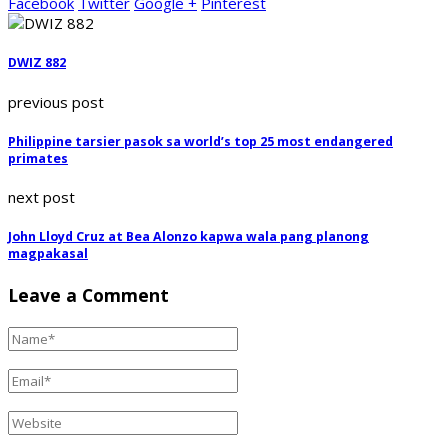
Facebook
Twitter
Google +
Pinterest
DWIZ 882
previous post
Philippine tarsier pasok sa world’s top 25 most endangered
primates
next post
John Lloyd Cruz at Bea Alonzo kapwa wala pang planong
magpakasal
Leave a Comment