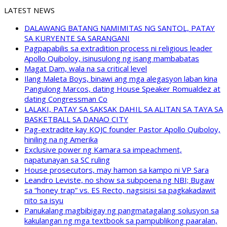
LATEST NEWS
DALAWANG BATANG NAMIMITAS NG SANTOL, PATAY
SA KURYENTE SA SARANGANI
Pagpapabilis sa extradition process ni religious leader
Apollo Quiboloy, isinusulong ng isang mambabatas
Magat Dam, wala na sa critical level
Ilang Maleta Boys, binawi ang mga alegasyon laban kina
Pangulong Marcos, dating House Speaker Romualdez at
dating Congressman Co
LALAKI, PATAY SA SAKSAK DAHIL SA ALITAN SA TAYA SA
BASKETBALL SA DANAO CITY
Pag-extradite kay KOJC founder Pastor Apollo Quiboloy,
hiniling na ng Amerika
Exclusive power ng Kamara sa impeachment,
napatunayan sa SC ruling
House prosecutors, may hamon sa kampo ni VP Sara
Leandro Leviste, no show sa subpoena ng NBI; Bugaw
sa “honey trap” vs. ES Recto, nagsisisi sa pagkakadawit
nito sa isyu
Panukalang magbibigay ng pangmatagalang solusyon sa
kakulangan ng mga textbook sa pampublikong paaralan,