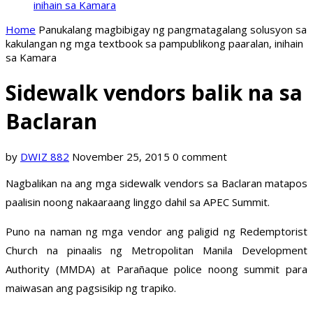
inihain sa Kamara
Home
Panukalang magbibigay ng pangmatagalang solusyon sa
kakulangan ng mga textbook sa pampublikong paaralan, inihain
sa Kamara
Sidewalk vendors balik na sa
Baclaran
by
DWIZ 882
November 25, 2015
0 comment
Nagbalikan na ang mga sidewalk vendors sa Baclaran matapos
paalisin noong nakaaraang linggo dahil sa APEC Summit.
Puno na naman ng mga vendor ang paligid ng Redemptorist
Church na pinaalis ng Metropolitan Manila Development
Authority (MMDA) at Parañaque police noong summit para
maiwasan ang pagsisikip ng trapiko.