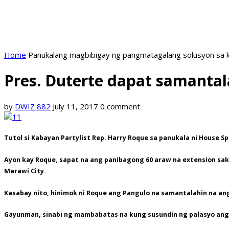
Home
Panukalang magbibigay ng pangmatagalang solusyon sa k
Pres. Duterte dapat samanta
by
DWIZ 882
July 11, 2017
0 comment
Tutol si Kabayan Partylist Rep. Harry Roque sa panukala ni House 
Ayon kay Roque, sapat na ang panibagong 60 araw na extension saka
Marawi City.
Kasabay nito, hinimok ni Roque ang Pangulo na samantalahin na ang
Gayunman, sinabi ng mambabatas na kung susundin ng palasyo ang 