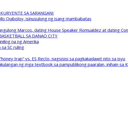
 KURYENTE SA SARANGANI
pollo Quiboloy, isinusulong ng isang mambabatas
 Pangulong Marcos, dating House Speaker Romualdez at dating C
A BASKETBALL SA DANAO CITY
niling na ng Amerika
sa SC ruling
oney trap” vs. ES Recto, nagsisisi sa pagkakadawit nito sa isyu
kulangan ng mga textbook sa pampublikong paaralan, inihain sa 