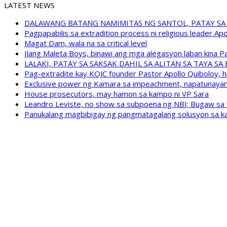
LATEST NEWS
DALAWANG BATANG NAMIMITAS NG SANTOL, PATAY SA
Pagpapabilis sa extradition process ni religious leader A
Magat Dam, wala na sa critical level
Ilang Maleta Boys, binawi ang mga alegasyon laban kina
LALAKI, PATAY SA SAKSAK DAHIL SA ALITAN SA TAYA S
Pag-extradite kay KOJC founder Pastor Apollo Quiboloy, hi
Exclusive power ng Kamara sa impeachment, napatunayan 
House prosecutors, may hamon sa kampo ni VP Sara
Leandro Leviste, no show sa subpoena ng NBI; Bugaw sa “h
Panukalang magbibigay ng pangmatagalang solusyon sa ka