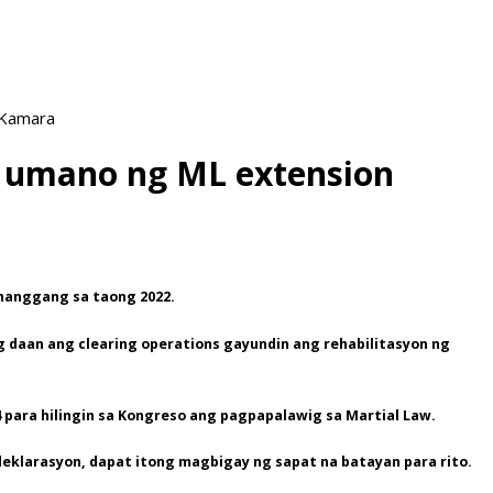
 Kamara
t umano ng ML extension
 hanggang sa taong 2022.
g daan ang clearing operations gayundin ang rehabilitasyon ng
 para hilingin sa Kongreso ang pagpapalawig sa Martial Law.
klarasyon, dapat itong magbigay ng sapat na batayan para rito.