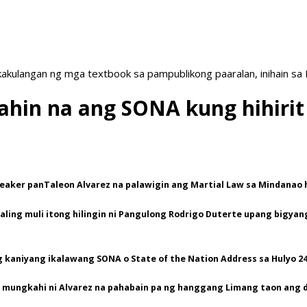
akulangan ng mga textbook sa pampublikong paaralan, inihain sa
lahin na ang SONA kung hihiri
Speaker panTaleon Alvarez na palawigin ang Martial Law sa Mindanao
ling muli itong hilingin ni Pangulong Rodrigo Duterte upang bigyan
 kaniyang ikalawang SONA o State of the Nation Address sa Hulyo 24
mungkahi ni Alvarez na pahabain pa ng hanggang Limang taon ang de