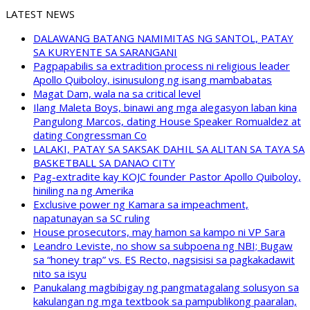
LATEST NEWS
DALAWANG BATANG NAMIMITAS NG SANTOL, PATAY
SA KURYENTE SA SARANGANI
Pagpapabilis sa extradition process ni religious leader
Apollo Quiboloy, isinusulong ng isang mambabatas
Magat Dam, wala na sa critical level
Ilang Maleta Boys, binawi ang mga alegasyon laban kina
Pangulong Marcos, dating House Speaker Romualdez at
dating Congressman Co
LALAKI, PATAY SA SAKSAK DAHIL SA ALITAN SA TAYA SA
BASKETBALL SA DANAO CITY
Pag-extradite kay KOJC founder Pastor Apollo Quiboloy,
hiniling na ng Amerika
Exclusive power ng Kamara sa impeachment,
napatunayan sa SC ruling
House prosecutors, may hamon sa kampo ni VP Sara
Leandro Leviste, no show sa subpoena ng NBI; Bugaw
sa “honey trap” vs. ES Recto, nagsisisi sa pagkakadawit
nito sa isyu
Panukalang magbibigay ng pangmatagalang solusyon sa
kakulangan ng mga textbook sa pampublikong paaralan,