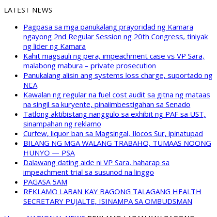
LATEST NEWS
Pagpasa sa mga panukalang prayoridad ng Kamara
ngayong 2nd Regular Session ng 20th Congress, tiniyak
ng lider ng Kamara
Kahit magsauli ng pera, impeachment case vs VP Sara,
malabong mabura – private prosecution
Panukalang alisin ang systems loss charge, suportado ng
NEA
Kawalan ng regular na fuel cost audit sa gitna ng mataas
na singil sa kuryente, pinaiimbestigahan sa Senado
Tatlong aktibistang nanggulo sa exhibit ng PAF sa UST,
sinampahan ng reklamo
Curfew, liquor ban sa Magsingal, Ilocos Sur, ipinatupad
BILANG NG MGA WALANG TRABAHO, TUMAAS NOONG
HUNYO — PSA
Dalawang dating aide ni VP Sara, haharap sa
impeachment trial sa susunod na linggo
PAGASA 5AM
REKLAMO LABAN KAY BAGONG TALAGANG HEALTH
SECRETARY PUJALTE, ISINAMPA SA OMBUDSMAN