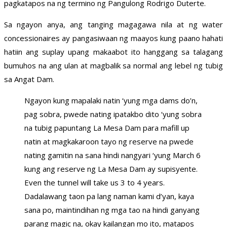
pagkatapos na ng termino ng Pangulong Rodrigo Duterte.
Sa ngayon anya, ang tanging magagawa nila at ng water
concessionaires ay pangasiwaan ng maayos kung paano hahati
hatiin ang suplay upang makaabot ito hanggang sa talagang
bumuhos na ang ulan at magbalik sa normal ang lebel ng tubig
sa Angat Dam.
Ngayon kung mapalaki natin ‘yung mga dams do’n,
pag sobra, pwede nating ipatakbo dito ‘yung sobra
na tubig papuntang La Mesa Dam para mafill up
natin at magkakaroon tayo ng reserve na pwede
nating gamitin na sana hindi nangyari ‘yung March 6
kung ang reserve ng La Mesa Dam ay supisyente.
Even the tunnel will take us 3 to 4 years.
Dadalawang taon pa lang naman kami d’yan, kaya
sana po, maintindihan ng mga tao na hindi ganyang
parang magic na, okay kailangan mo ito, matapos