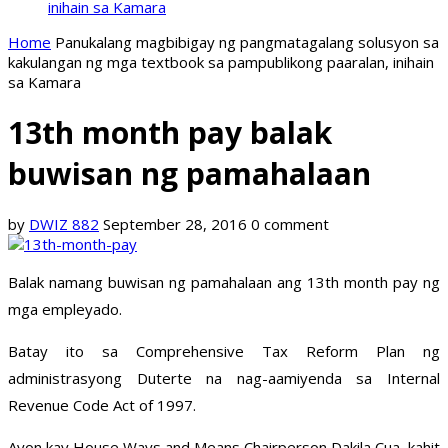
inihain sa Kamara
Home
Panukalang magbibigay ng pangmatagalang solusyon sa
kakulangan ng mga textbook sa pampublikong paaralan, inihain
sa Kamara
13th month pay balak
buwisan ng pamahalaan
by
DWIZ 882
September 28, 2016
0 comment
Balak namang buwisan ng pamahalaan ang 13th month pay ng
mga empleyado.
Batay ito sa Comprehensive Tax Reform Plan ng
administrasyong Duterte na nag-aamiyenda sa Internal
Revenue Code Act of 1997.
Ayon kay House Ways and Means Chairperson Dakila Cua, kahit