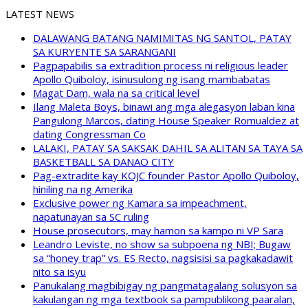
LATEST NEWS
DALAWANG BATANG NAMIMITAS NG SANTOL, PATAY
SA KURYENTE SA SARANGANI
Pagpapabilis sa extradition process ni religious leader
Apollo Quiboloy, isinusulong ng isang mambabatas
Magat Dam, wala na sa critical level
Ilang Maleta Boys, binawi ang mga alegasyon laban kina
Pangulong Marcos, dating House Speaker Romualdez at
dating Congressman Co
LALAKI, PATAY SA SAKSAK DAHIL SA ALITAN SA TAYA SA
BASKETBALL SA DANAO CITY
Pag-extradite kay KOJC founder Pastor Apollo Quiboloy,
hiniling na ng Amerika
Exclusive power ng Kamara sa impeachment,
napatunayan sa SC ruling
House prosecutors, may hamon sa kampo ni VP Sara
Leandro Leviste, no show sa subpoena ng NBI; Bugaw
sa “honey trap” vs. ES Recto, nagsisisi sa pagkakadawit
nito sa isyu
Panukalang magbibigay ng pangmatagalang solusyon sa
kakulangan ng mga textbook sa pampublikong paaralan,